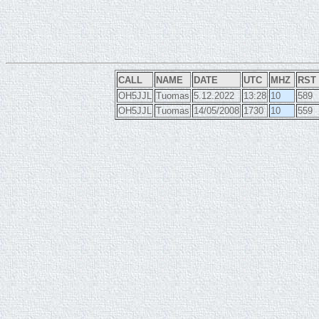
CALL
NAME
DATE
UTC
MHZ
RST
OH5JJL
Tuomas
5.12.2022
13:28
10
589
OH5JJL
Tuomas
14/05/2008
1730
10
559