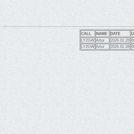
CALL
NAME
DATE
U
LY2GW
Artur
2026.02.28
0
LY2GW
Artur
2026.02.28
0