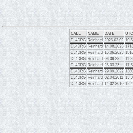
CALL
NAME
DATE
UTC
DL4DRG
Reinhard
2026-02-02
10:5
DL4DRG
Reinhard
14.08.2023
171
DL4DRG
Reinhard
16.06.2023
181
DL4DRG
Reinhard
06.06.23
11.3
DL4DRG
Reinhard
26.03.23
17.5
DL4DRG
Reinhard
29.09.2022
130
DL4DRG
Reinhard
02.04.2011
13.3
DL4DRG
Reinhard
14.02.2010
13,4