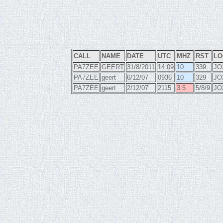
CALL
NAME
DATE
UTC
MHZ
RST
LO
PA7ZEE
GEERT
31/8/2011
14:09
10
339
JO
PA7ZEE
geert
6/12/07
0936
10
329
JO
PA7ZEE
geert
2/12/07
2115
3.5
5/8/9
JO