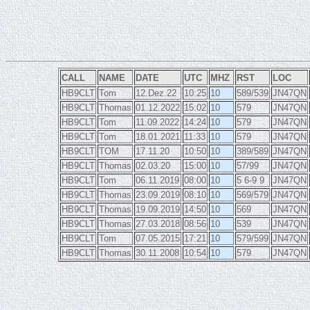
CALL
NAME
DATE
UTC
MHZ
RST
LOC
HB9CLT
Tom
12.Dez.22
10:25
10
589/539
JN47QN
HB9CLT
Thomas
01.12.2022
15:02
10
579
JN47QN
HB9CLT
Tom
11.09.2022
14:24
10
579
JN47QN
HB9CLT
Tom
18.01.2021
11:33
10
579
JN47QN
HB9CLT
TOM
17.11.20
10:50
10
389/589
JN47QN
HB9CLT
Thomas
02.03.20
15:00
10
57/99
JN47QN
HB9CLT
Tom
06.11.2019
08:00
10
5 6-9 9
JN47QN
HB9CLT
Thomas
23.09.2019
08:10
10
569/579
JN47QN
HB9CLT
Thomas
19.09.2019
14:50
10
569
JN47QN
HB9CLT
Thomas
27.03.2018
08:56
10
539
JN47QN
HB9CLT
Tom
07.05.2015
17:21
10
579/599
JN47QN
HB9CLT
Thomas
30.11.2008
10:54
10
579
JN47QN