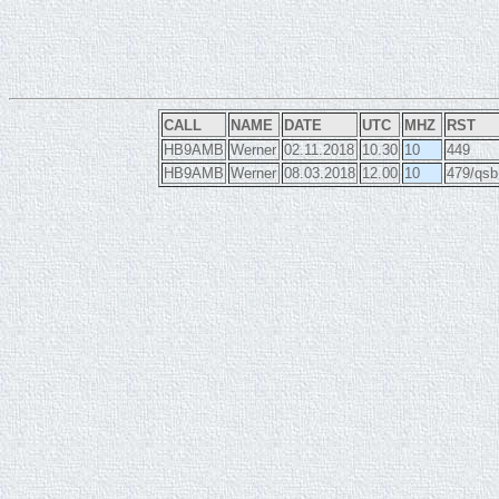
CALL
NAME
DATE
UTC
MHZ
RST
HB9AMB
Werner
02.11.2018
10.30
10
449
HB9AMB
Werner
08.03.2018
12.00
10
479/qsb